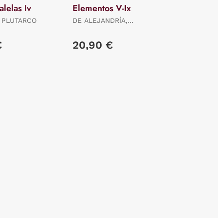
alelas Iv
Elementos V-Ix
 PLUTARCO
DE ALEJANDRÍA,
EUCLIDES
€
20,90 €