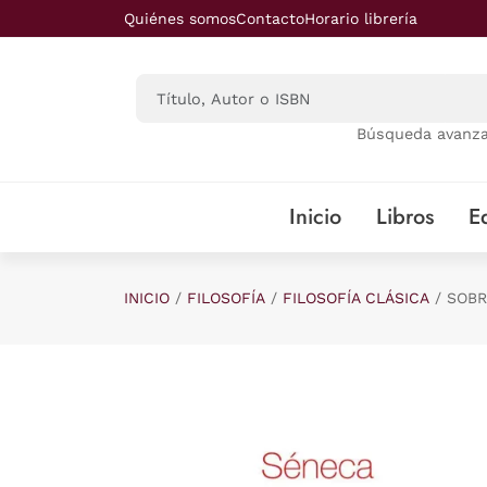
Saltar al contenido principal
Quiénes somos
Contacto
Horario librería
Búsqueda avanz
Inicio
Libros
Ed
INICIO
FILOSOFÍA
FILOSOFÍA CLÁSICA
SOBR