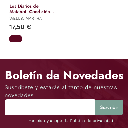
Los Diarios de
Matabot: Condición
Artificial
WELLS, MARTHA
17,50 €
Boletín de Novedades
Suscríbete y estarás al tanto de nuestras
novedades
He leído y acepto la Política de privacidad