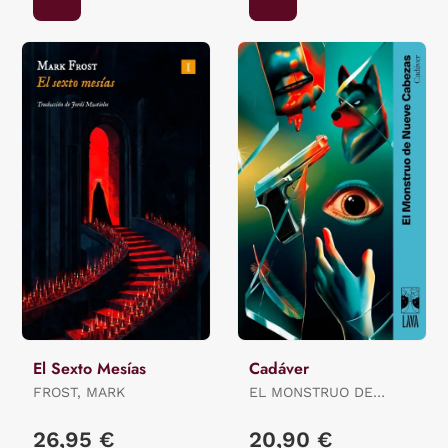
El Sexto Mesías
Cadáver
FROST, MARK
EL MONSTRUO DE
NUEVE CABEZAS:
BARRIENTOS,
26,95 €
20,90 €
MAXIMILIANO /