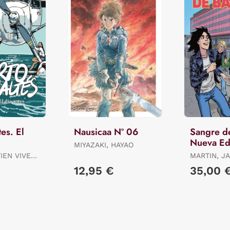
es. El
Nausicaa Nº 06
Sangre de
Nueva Ed
MIYAZAKI, HAYAO
TIEN VIVES
MARTIN, J
N, MARTIN
€
12,95 €
35,00 