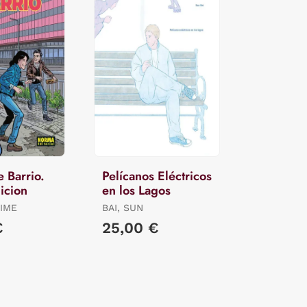
 Barrio.
Pelícanos Eléctricos
icion
en los Lagos
AIME
BAI, SUN
€
25,00 €