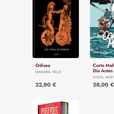
Odisea
Corto Malt
Día Antes
MANARA, MILO
VIVES, BAS
/ QUENEHE
22,90 €
28,00 