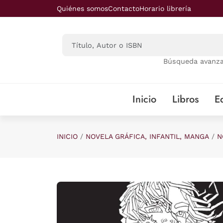
Saltar al contenido principal
Quiénes somos
Contacto
Horario librería
Búsqueda avanz
Inicio
Libros
Ed
INICIO
NOVELA GRÁFICA, INFANTIL, MANGA
N