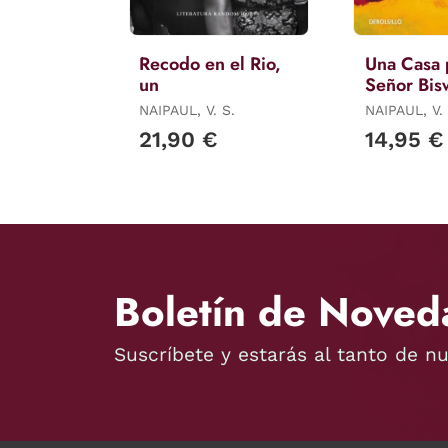
Recodo en el Rio,
Una Casa 
un
Señor Bis
NAIPAUL, V. S.
NAIPAUL, V. 
21,90 €
14,95 €
Boletín de Noved
Suscríbete y estarás al tanto de n