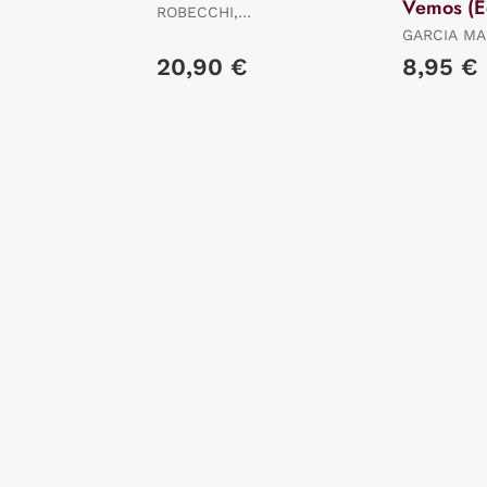
Vemos (E
ROBECCHI,
Limitada)
ALESSANDRO
GARCIA MA
GABRIEL
20,90 €
8,95 €