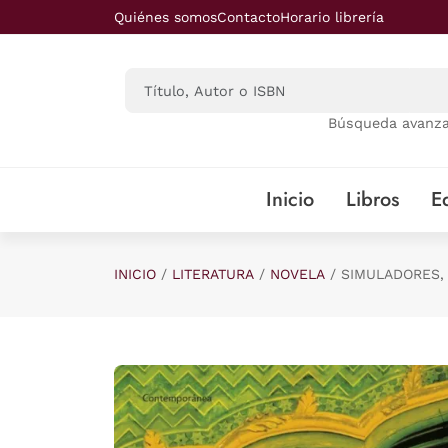
Saltar al contenido principal
Quiénes somos
Contacto
Horario librería
Búsqueda avanz
Inicio
Libros
Ed
INICIO
LITERATURA
NOVELA
SIMULADORES,