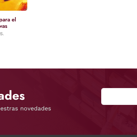
para el
was
S.
ades
uestras novedades