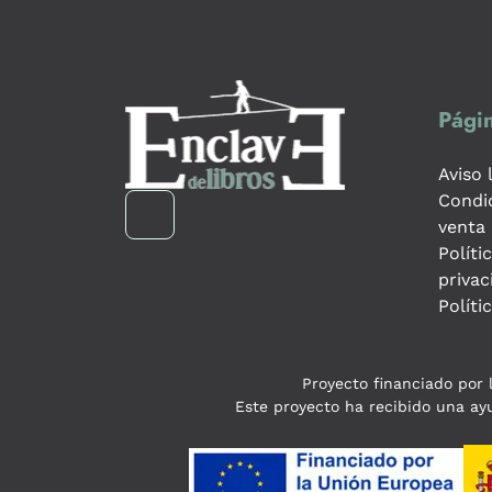
Págin
Aviso 
Condi
venta
Políti
privac
Políti
Proyecto financiado por l
Este proyecto ha recibido una ayu