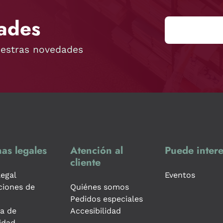
ades
uestras novedades
as legales
Atención al
Puede intere
cliente
legal
Eventos
ciones de
Quiénes somos
Pedidos especiales
ca de
Accesibilidad
idad