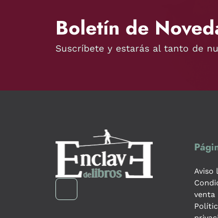
Boletín de Noved
Suscríbete y estarás al tanto de n
Págin
Aviso 
Condi
venta
Políti
privac