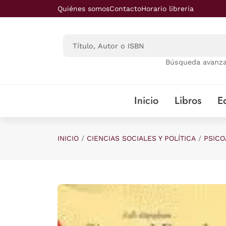
Saltar al contenido principal
Quiénes somos
Contacto
Horario librería
Búsqueda avanz
Inicio
Libros
Ed
INICIO
CIENCIAS SOCIALES Y POLÍTICA
PSICO