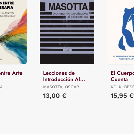
entre Arte
Lecciones de
El Cuerpo
Introducción Al
Cuenta
Psicoanálisis
VA
MASOTTA, OSCAR
KOLK, BES
DER
13,00 €
15,95 €