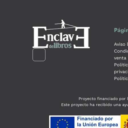
Págin
Aviso 
Condi
venta
Políti
privac
Políti
Proyecto financiado por l
Este proyecto ha recibido una ayu