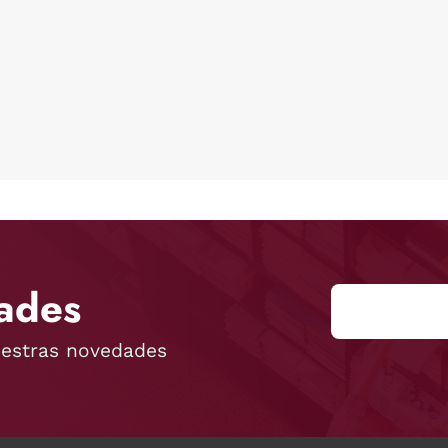
ades
uestras novedades