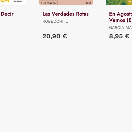
 Decir
Las Verdades Rotas
En Agost
Vemos (E
ROBECCHI,
Limitada)
ALESSANDRO
GARCIA MA
GABRIEL
20,90 €
8,95 €