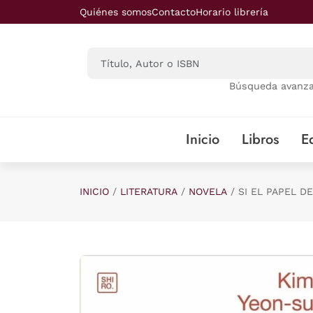
Saltar al contenido principal
Quiénes somos
Contacto
Horario librería
Búsqueda avanz
Inicio
Libros
Ed
INICIO
LITERATURA
NOVELA
SI EL PAPEL D