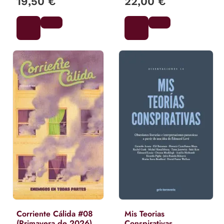
19,50 €
22,00 €
Corriente Cálida #08
Mis Teorias
(Primavera de 2026)
Conspirativas