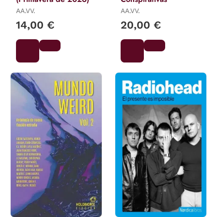
AA.VV.
AA.VV.
14,00 €
20,00 €