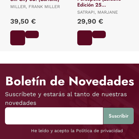
Edición 25
MILLER, FRANK MILLER
Aniversario)
SATRAPI, MARJANE
39,50 €
29,90 €
Boletín de Novedades
Suscríbete y estarás al tanto de nuestras
novedades
He leído y acepto la Política de privacidad