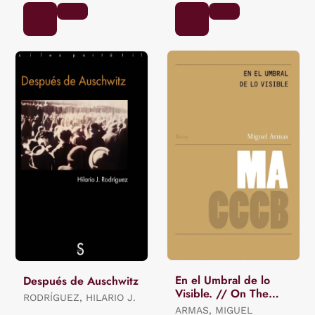
En el Umbral de lo
Después de Auschwitz
Visible. // On The
RODRÍGUEZ, HILARIO J.
Threshold Of The
ARMAS, MIGUEL