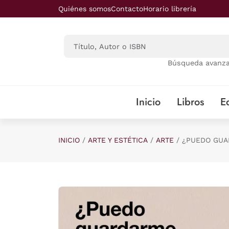
Saltar al contenido principal
Quiénes somos
Contacto
Horario librería
Búsqueda avanz
Inicio
Libros
Ed
INICIO
ARTE Y ESTÉTICA
ARTE
¿PUEDO GUA