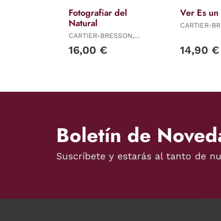
Fotografiar del
Ver Es un
Natural
CARTIER-B
HENRI
CARTIER-BRESSON,
HENRI
16,00 €
14,90 €
Boletín de Noved
Suscríbete y estarás al tanto de n