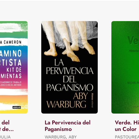
 del
La Pervivencia del
Verde. Hi
t de
Paganismo
un Color
tas
JULIA
WARBURG, ABY
PASTOUREA