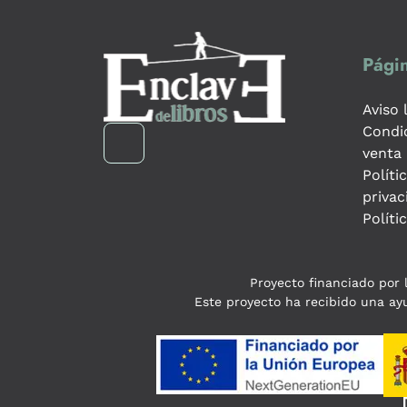
Págin
Aviso 
Condi
venta
Políti
privac
Políti
Proyecto financiado por l
Este proyecto ha recibido una ayu