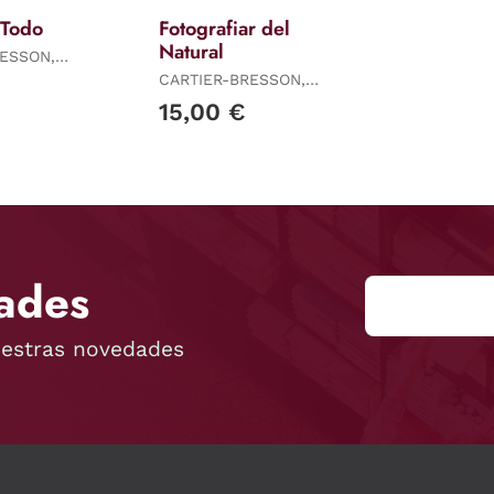
 Todo
Fotografiar del
Natural
RESSON,
CARTIER-BRESSON,
HENRI
15,00 €
ades
uestras novedades