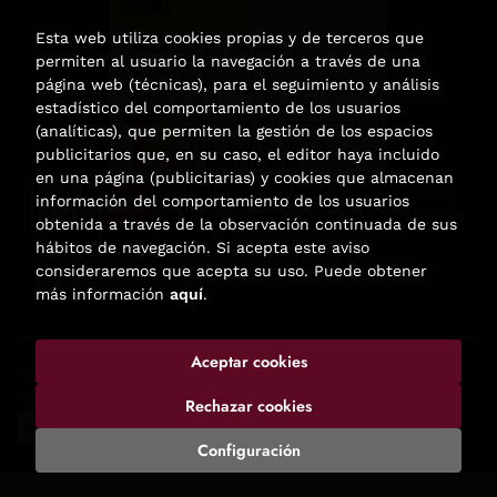
Esta web utiliza cookies propias y de terceros que
permiten al usuario la navegación a través de una
página web (técnicas), para el seguimiento y análisis
estadístico del comportamiento de los usuarios
(analíticas), que permiten la gestión de los espacios
publicitarios que, en su caso, el editor haya incluido
en una página (publicitarias) y cookies que almacenan
Esta actividad ha recibido una ayuda
información del comportamiento de los usuarios
para la modernización de las librerías de
obtenida a través de la observación continuada de sus
la Comunidad de Madrid
hábitos de navegación. Si acepta este aviso
correspondiente al año 2025.
consideraremos que acepta su uso. Puede obtener
más información
aquí
.
Aceptar cookies
2026 ©
Enclave de libros
. Todos los Derechos Reservados |
Trevenque Group
Rechazar cookies
Configuración