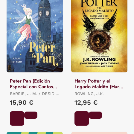
Peter Pan (Edición
Harry Potter y el
Especial con Cantos
Legado Maldito (Harry
Tintados)
Potter 8)
BARRIE, J. M. / DESIDIA,
ROWLING, J.K.
LADY
15,90 €
12,95 €