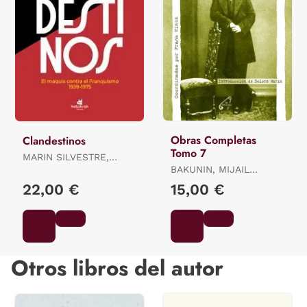
Obras Completas
Clandestinos
Tomo 7
MARIN SILVESTRE,
DOLORS
BAKUNIN, MIJAIL
ALEKSANDROVICH /
22,00 €
15,00 €
MINTZ, FRANK / MARIN
I SILVESTRE, DOLORS
Otros libros del autor