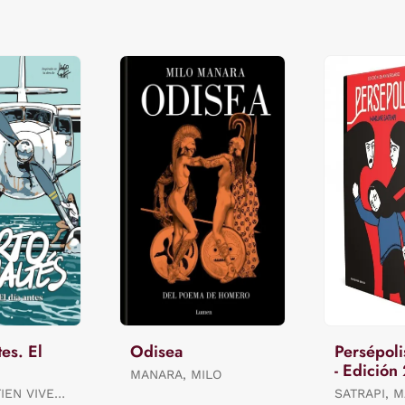
es. El
Odisea
Persépoli
- Edición
MANARA, MILO
Aniversar
TIEN VIVES
SATRAPI, 