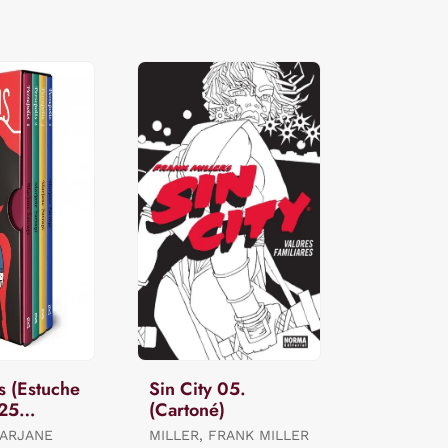
s (Estuche
Sin City 05.
 25
(Cartoné)
io)
MARJANE
MILLER, FRANK MILLER