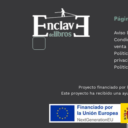
Págin
Aviso 
Condi
venta
Políti
privac
Políti
Proyecto financiado por l
Este proyecto ha recibido una ayu