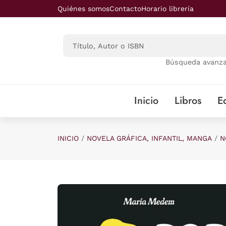
Saltar al contenido principal
Quiénes somos
Contacto
Horario librería
Búsqueda avanz
Inicio
Libros
Ed
INICIO
NOVELA GRÁFICA, INFANTIL, MANGA
N