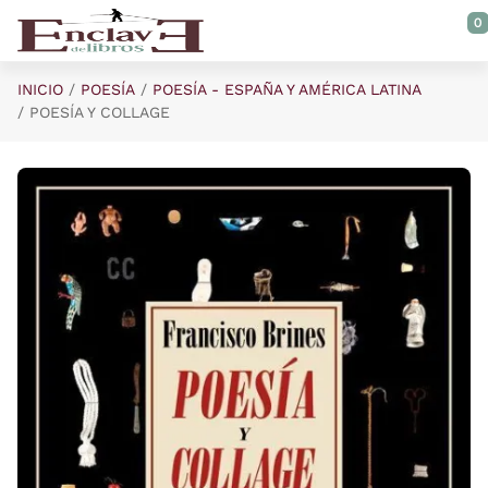
Saltar al contenido principal
0
INICIO
POESÍA
POESÍA - ESPAÑA Y AMÉRICA LATINA
POESÍA Y COLLAGE