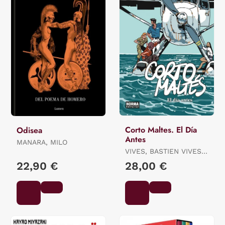
Corto Maltes. El Día
Odisea
Antes
MANARA, MILO
VIVES, BASTIEN VIVES /
QUENEHEN, MARTIN
22,90 €
28,00 €