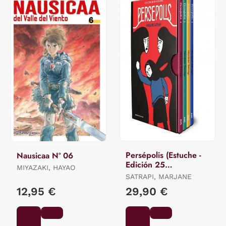
Persépolis (Estuche -
Nausicaa Nº 06
Edición 25
MIYAZAKI, HAYAO
Aniversario)
SATRAPI, MARJANE
12,95 €
29,90 €