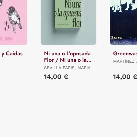
 y Caídas
Ni una o L'oposada
Greenwa
Flor / Ni una o la
MARTÍNEZ 
Opuesta Flor.
ALICIA ES.
SEVILLA PARIS, MARIA
14,00 €
14,00 