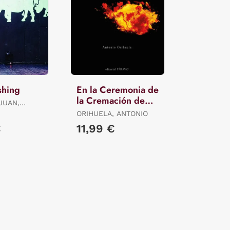
shing
En la Ceremonia de
la Cremación de
JUAN,
Antonio Orihuela
ORIHUELA, ANTONIO
€
11,99 €