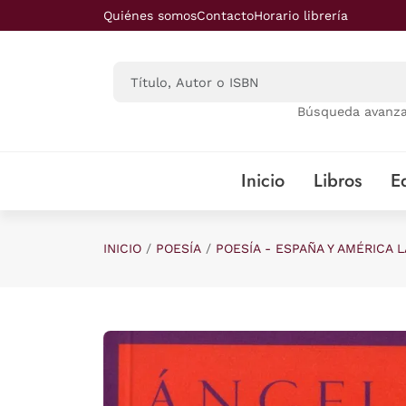
Saltar al contenido principal
Quiénes somos
Contacto
Horario librería
Búsqueda avanz
Inicio
Libros
Ed
INICIO
POESÍA
POESÍA - ESPAÑA Y AMÉRICA L