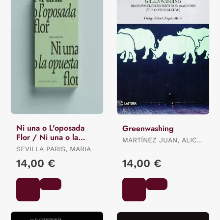
Ni una o L'oposada
Greenwashing
Flor / Ni una o la
MARTÍNEZ JUAN, ALICIA
Opuesta Flor.
SEVILLA PARIS, MARIA
ES.
14,00 €
14,00 €