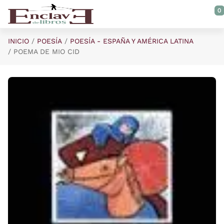
Saltar al contenido principal
0
INICIO
POESÍA
POESÍA - ESPAÑA Y AMÉRICA LATINA
POEMA DE MIO CID