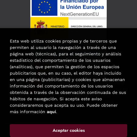
Esta web utiliza cookies propias y de terceros que
permiten al usuario la navegación a través de una
página web (técnicas), para el seguimiento y análisis
estadístico del comportamiento de los usuarios
(analíticas), que permiten la gestión de los espacios
publicitarios que, en su caso, el editor haya incluido
en una página (publicitarias) y cookies que almacenan
Esta actividad ha recibido una ayuda
información del comportamiento de los usuarios
para la modernización de las librerías de
obtenida a través de la observación continuada de sus
la Comunidad de Madrid
hábitos de navegación. Si acepta este aviso
correspondiente al año 2025.
consideraremos que acepta su uso. Puede obtener
más información
aquí
.
Aceptar cookies
2026 ©
Enclave de libros
. Todos los Derechos Reservados |