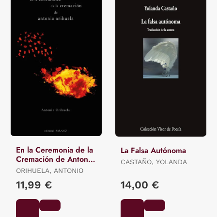
En la Ceremonia de la
La Falsa Autónoma
Cremación de Antonio
CASTAÑO, YOLANDA
Orihuela
ORIHUELA, ANTONIO
11,99 €
14,00 €