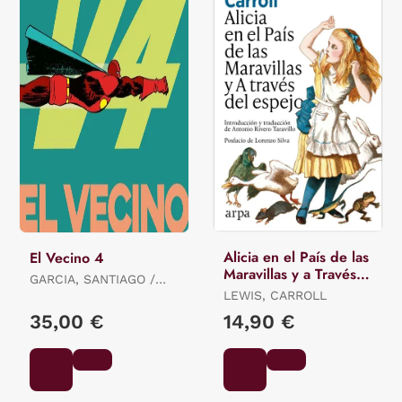
Alicia en el País de las
El Vecino 4
Maravillas y a Través
GARCIA, SANTIAGO /
del Espejo
PEREZ, PEPO
LEWIS, CARROLL
35,00 €
14,90 €