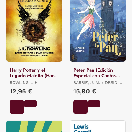
Harry Potter y el
Peter Pan (Edición
Legado Maldito (Harry
Especial con Cantos
Potter 8)
Tintados)
ROWLING, J.K.
BARRIE, J. M. / DESIDIA,
LADY
12,95 €
15,90 €