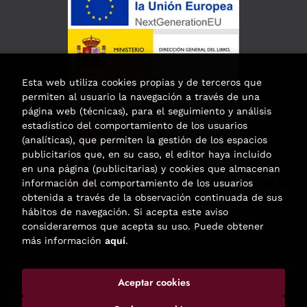
Esta web utiliza cookies propias y de terceros que
permiten al usuario la navegación a través de una
página web (técnicas), para el seguimiento y análisis
estadístico del comportamiento de los usuarios
(analíticas), que permiten la gestión de los espacios
publicitarios que, en su caso, el editor haya incluido
en una página (publicitarias) y cookies que almacenan
Esta actividad ha recibido una ayuda
información del comportamiento de los usuarios
para la modernización de las librerías de
obtenida a través de la observación continuada de sus
la Comunidad de Madrid
hábitos de navegación. Si acepta este aviso
correspondiente al año 2025.
consideraremos que acepta su uso. Puede obtener
más información
aquí
.
Aceptar cookies
2026 ©
Enclave de libros
. Todos los Derechos Reservados |
Trevenque Group