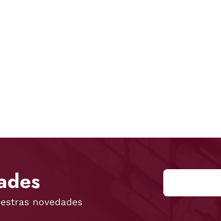
ades
uestras novedades