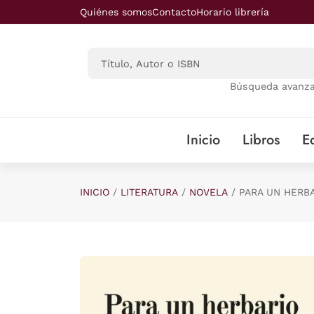
Saltar al contenido principal
Quiénes somos
Contacto
Horario librería
Búsqueda avanz
Inicio
Libros
Ed
INICIO
LITERATURA
NOVELA
PARA UN HERB