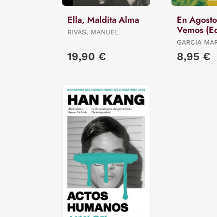
Ella, Maldita Alma
En Agosto
Vemos (Ed
RIVAS, MANUEL
Limitada)
GARCIA MA
GABRIEL
19,90 €
8,95 €