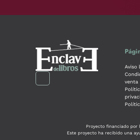
Págin
Aviso 
Condi
venta
Políti
privac
Políti
Proyecto financiado por l
Este proyecto ha recibido una ayu