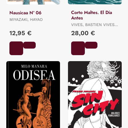
Corto Maltes. El Día
Nausicaa Nº 06
Antes
MIYAZAKI, HAYAO
VIVES, BASTIEN VIVES /
QUENEHEN, MARTIN
12,95 €
28,00 €