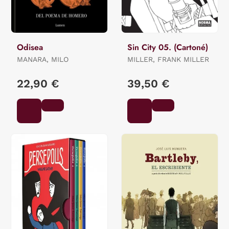
Odisea
Sin City 05. (Cartoné)
MANARA, MILO
MILLER, FRANK MILLER
22,90 €
39,50 €