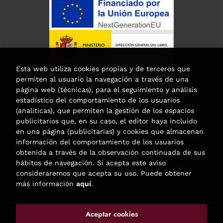
Esta web utiliza cookies propias y de terceros que
permiten al usuario la navegación a través de una
página web (técnicas), para el seguimiento y análisis
estadístico del comportamiento de los usuarios
(analíticas), que permiten la gestión de los espacios
publicitarios que, en su caso, el editor haya incluido
en una página (publicitarias) y cookies que almacenan
Esta actividad ha recibido una ayuda
información del comportamiento de los usuarios
para la modernización de las librerías de
obtenida a través de la observación continuada de sus
la Comunidad de Madrid
hábitos de navegación. Si acepta este aviso
correspondiente al año 2025.
consideraremos que acepta su uso. Puede obtener
más información
aquí
.
Aceptar cookies
2026 ©
Enclave de libros
. Todos los Derechos Reservados |