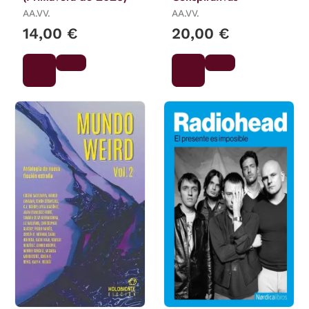
AA.VV.
AA.VV.
14,00 €
20,00 €