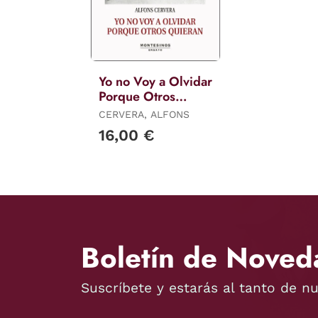
Yo no Voy a Olvidar
Porque Otros
Quieran
CERVERA, ALFONS
16,00 €
Boletín de Noved
Suscríbete y estarás al tanto de n