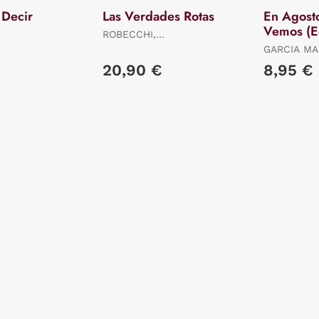
 Decir
Las Verdades Rotas
En Agost
Vemos (E
ROBECCHI,
Limitada)
ALESSANDRO
GARCIA MA
GABRIEL
20,90 €
8,95 €