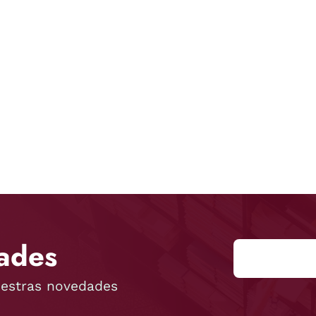
ades
uestras novedades