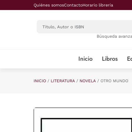
Saltar al contenido principal
Quiénes somos
Contacto
Horario librería
Búsqueda avanz
Inicio
Libros
Ed
INICIO
LITERATURA
NOVELA
OTRO MUNDO