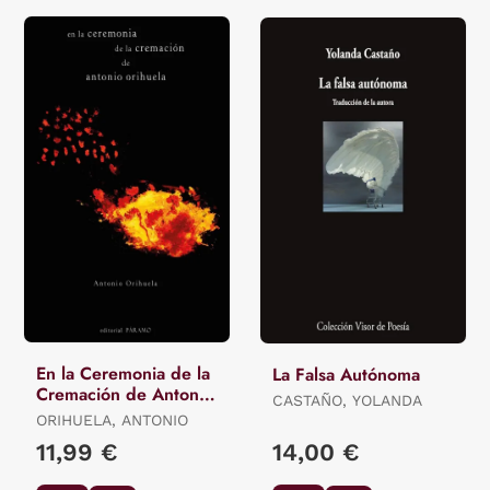
En la Ceremonia de la
La Falsa Autónoma
Cremación de Antonio
CASTAÑO, YOLANDA
Orihuela
ORIHUELA, ANTONIO
11,99 €
14,00 €