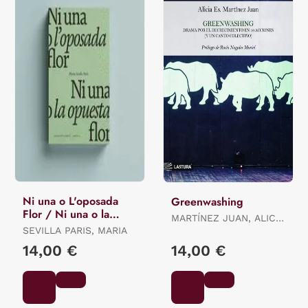
Ni una o L'oposada
Greenwashing
Flor / Ni una o la
MARTÍNEZ JUAN, ALICIA
Opuesta Flor.
SEVILLA PARIS, MARIA
ES.
14,00 €
14,00 €