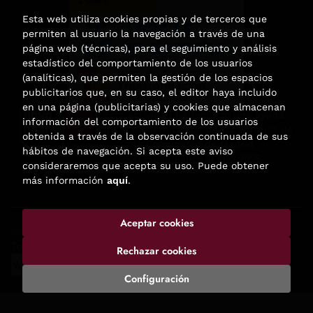
Esta web utiliza cookies propias y de terceros que
permiten al usuario la navegación a través de una
página web (técnicas), para el seguimiento y análisis
estadístico del comportamiento de los usuarios
(analíticas), que permiten la gestión de los espacios
publicitarios que, en su caso, el editor haya incluido
en una página (publicitarias) y cookies que almacenan
Esta actividad ha recibido una ayuda
información del comportamiento de los usuarios
para la modernización de las librerías de
obtenida a través de la observación continuada de sus
la Comunidad de Madrid
hábitos de navegación. Si acepta este aviso
correspondiente al año 2025.
consideraremos que acepta su uso. Puede obtener
más información
aquí
.
Aceptar cookies
2026 ©
Enclave de libros
. Todos los Derechos Reservados |
Trevenque Group
Rechazar cookies
Configuración