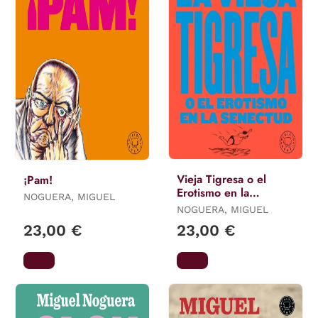
Vieja Tigresa o el
¡Pam!
Erotismo en la
NOGUERA, MIGUEL
Senectud, la
NOGUERA, MIGUEL
23,00 €
23,00 €