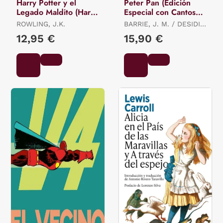
Harry Potter y el
Peter Pan (Edición
Legado Maldito (Harry
Especial con Cantos
Potter 8)
Tintados)
ROWLING, J.K.
BARRIE, J. M. / DESIDIA,
LADY
12,95 €
15,90 €