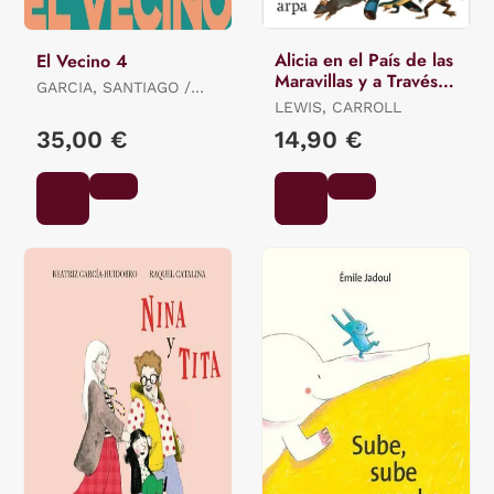
Alicia en el País de las
El Vecino 4
Maravillas y a Través
GARCIA, SANTIAGO /
del Espejo
PEREZ, PEPO
LEWIS, CARROLL
35,00 €
14,90 €