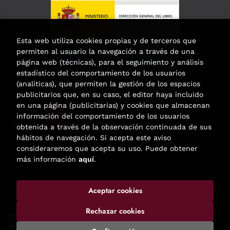
Esta web utiliza cookies propias y de terceros que
permiten al usuario la navegación a través de una
página web (técnicas), para el seguimiento y análisis
estadístico del comportamiento de los usuarios
(analíticas), que permiten la gestión de los espacios
publicitarios que, en su caso, el editor haya incluido
en una página (publicitarias) y cookies que almacenan
Esta actividad ha recibido una ayuda
información del comportamiento de los usuarios
para la modernización de las librerías de
obtenida a través de la observación continuada de sus
la Comunidad de Madrid
hábitos de navegación. Si acepta este aviso
correspondiente al año 2025.
consideraremos que acepta su uso. Puede obtener
más información
aquí
.
Aceptar cookies
2026 ©
Enclave de libros
. Todos los Derechos Reservados |
Trevenque Group
Rechazar cookies