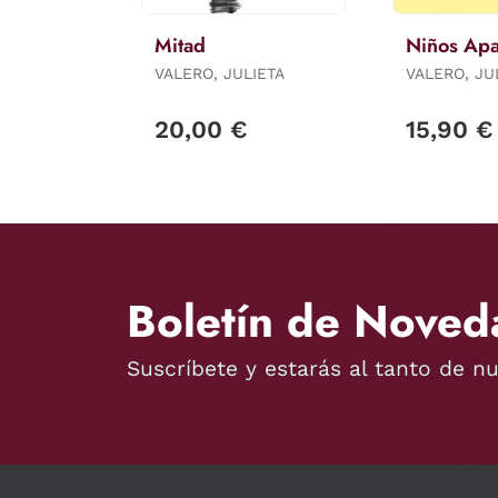
Mitad
Niños Apa
VALERO, JULIETA
VALERO, JU
20,00 €
15,90 €
Boletín de Noved
Suscríbete y estarás al tanto de n