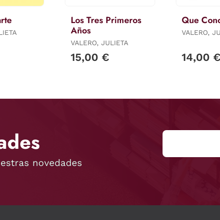
rte
Los Tres Primeros
Que Conc
Años
LIETA
VALERO, J
VALERO, JULIETA
15,00 €
14,00 
ades
uestras novedades