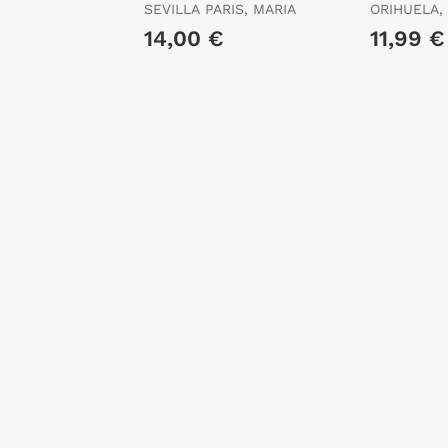
Opuesta Flor.
Antonio 
SEVILLA PARIS, MARIA
ORIHUELA,
14,00 €
11,99 €