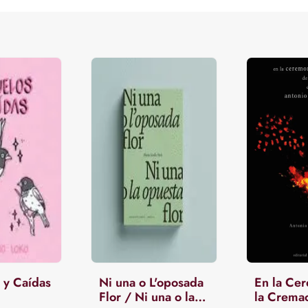
 y Caídas
Ni una o L'oposada
En la Ce
Flor / Ni una o la
la Crema