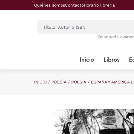
Saltar al contenido principal
Quiénes somos
Contacto
Horario librería
Búsqueda avanz
Inicio
Libros
Ed
INICIO
POESÍA
POESÍA - ESPAÑA Y AMÉRICA L