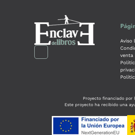
Págin
Aviso 
Condi
venta
Políti
privac
Políti
Proyecto financiado por l
Este proyecto ha recibido una ayu