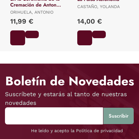
Cremación de Antonio
CASTAÑO, YOLANDA
Orihuela
ORIHUELA, ANTONIO
11,99 €
14,00 €
Boletín de Novedades
Suscríbete y estarás al tanto de nuestras
novedades
He leído y acepto la Política de privacidad