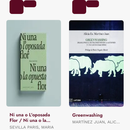
Ni una o L'oposada
Greenwashing
Flor / Ni una o la
MARTÍNEZ JUAN, ALICIA
Opuesta Flor.
SEVILLA PARIS, MARIA
ES.