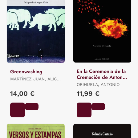
En la Ceremonia de la
Greenwashing
Cremación de Antonio
MARTÍNEZ JUAN, ALICIA
Orihuela
ES.
ORIHUELA, ANTONIO
14,00 €
11,99 €