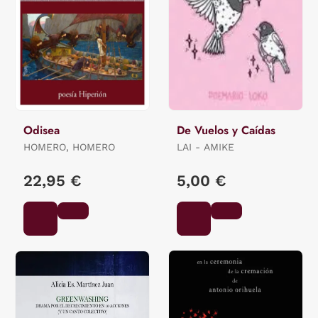
Odisea
De Vuelos y Caídas
HOMERO, HOMERO
LAI - AMIKE
22,95 €
5,00 €