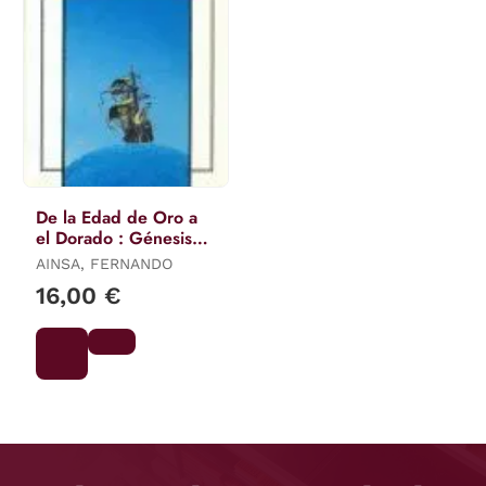
De la Edad de Oro a
el Dorado : Génesis
del Discurso Utópico
AINSA, FERNANDO
Americano
16,00 €