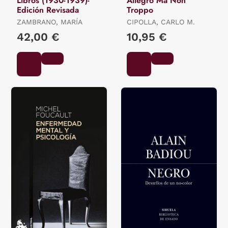
Libros (1930-1939)-
Allegro Ma Non
Edición Revisada
Troppo
ZAMBRANO, MARÍA
CIPOLLA, CARLO M.
42,00 €
10,95 €