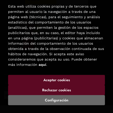
Esta web utiliza cookies propias y de terceros que
permiten al usuario la navegación a través de una
página web (técnicas), para el seguimiento y análisis
estadístico del comportamiento de los usuarios
(analíticas), que permiten la gestión de los espacios
publicitarios que, en su caso, el editor haya incluido
en una página (publicitarias) y cookies que almacenan
Esta actividad ha recibido una ayuda
información del comportamiento de los usuarios
para la modernización de las librerías de
obtenida a través de la observación continuada de sus
la Comunidad de Madrid
hábitos de navegación. Si acepta este aviso
correspondiente al año 2025.
consideraremos que acepta su uso. Puede obtener
más información
aquí
.
Aceptar cookies
2026 ©
Enclave de libros
. Todos los Derechos Reservados |
Trevenque Group
Rechazar cookies
Configuración