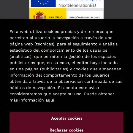
Esta web utiliza cookies propias y de terceros que
permiten al usuario la navegación a través de una
página web (técnicas), para el seguimiento y análisis
estadístico del comportamiento de los usuarios
(analíticas), que permiten la gestión de los espacios
publicitarios que, en su caso, el editor haya incluido
en una página (publicitarias) y cookies que almacenan
Esta actividad ha recibido una ayuda
información del comportamiento de los usuarios
para la modernización de las librerías de
obtenida a través de la observación continuada de sus
la Comunidad de Madrid
hábitos de navegación. Si acepta este aviso
correspondiente al año 2025.
consideraremos que acepta su uso. Puede obtener
más información
aquí
.
Aceptar cookies
2026 ©
Enclave de libros
. Todos los Derechos Reservados |
Trevenque Group
Rechazar cookies