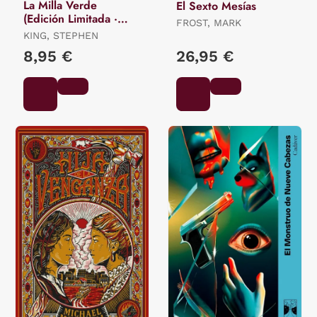
La Milla Verde
El Sexto Mesías
(Edición Limitada ·
FROST, MARK
Verano)
KING, STEPHEN
8,95 €
26,95 €