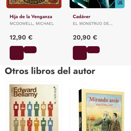
Hija de la Venganza
Cadáver
MCDOWELL, MICHAEL
EL MONSTRUO DE
NUEVE CABEZAS:
BARRIENTOS,
12,90 €
20,90 €
MAXIMILIANO /
GROSSMAN, LUCILA /
ANCIRA, LOLA / RIVERO,
GIOVANNA / BARRAGÁN,
LUIS CARLOS / REYES,
KAREN
Otros libros del autor