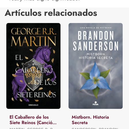
Artículos relacionados
El Caballero de los
Mistborn. Historia
Siete Reinos (Canción
Secreta
de Hielo y Fuego)