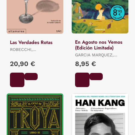
En Agosto nos Vemos
Las Verdades Rotas
(Edición Limitada)
ROBECCHI,
ALESSANDRO
GARCIA MARQUEZ,
GABRIEL
20,90 €
8,95 €