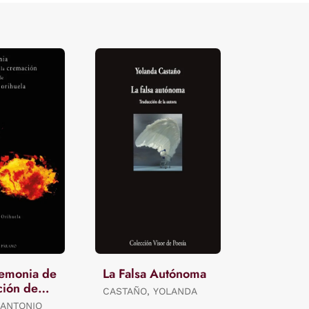
remonia de
La Falsa Autónoma
ción de
CASTAÑO, YOLANDA
Orihuela
 ANTONIO