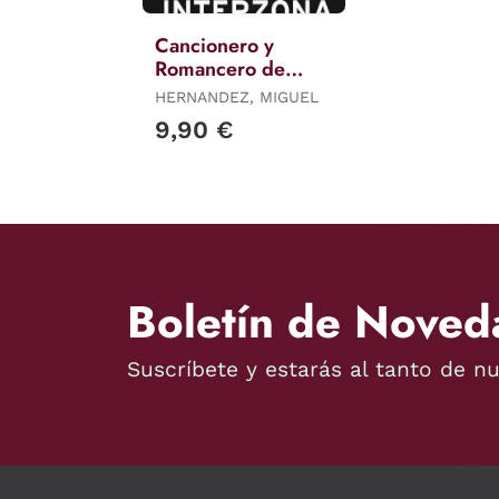
Cancionero y
Romancero de
Ausencias
HERNANDEZ, MIGUEL
9,90 €
Boletín de Noved
Suscríbete y estarás al tanto de n