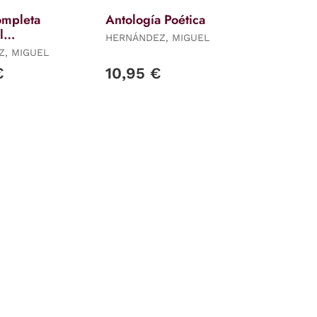
ompleta
Antología Poética
l
HERNÁNDEZ, MIGUEL
ez
, MIGUEL
€
10,95 €