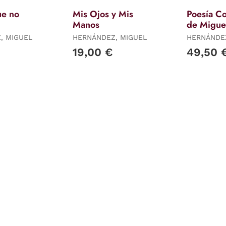
ue no
Mis Ojos y Mis
Poesía C
Manos
de Migue
Hernánd
, MIGUEL
HERNÁNDEZ, MIGUEL
HERNÁNDEZ
19,00 €
49,50 