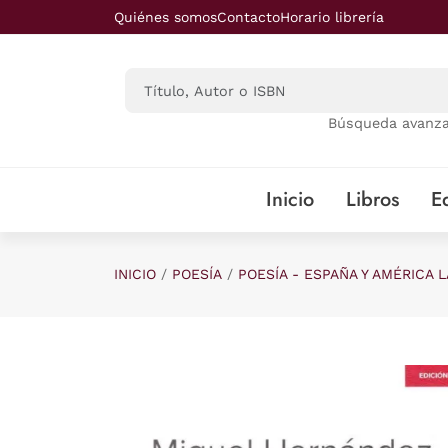
Saltar al contenido principal
Quiénes somos
Contacto
Horario librería
Búsqueda avanz
Inicio
Libros
Ed
INICIO
POESÍA
POESÍA - ESPAÑA Y AMÉRICA L