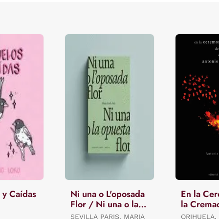
 y Caídas
Ni una o L'oposada
En la Ce
Flor / Ni una o la
la Crema
Opuesta Flor.
Antonio 
SEVILLA PARIS, MARIA
ORIHUELA,