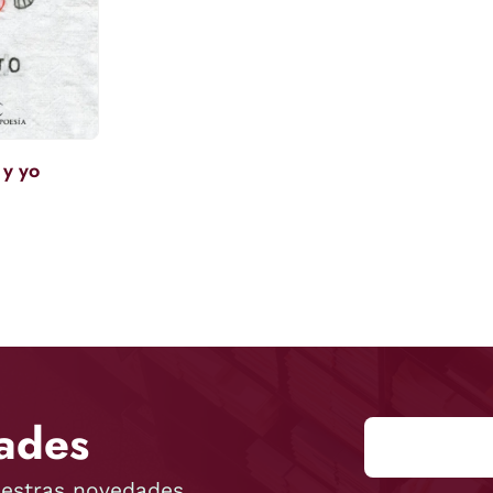
 y yo
ades
uestras novedades