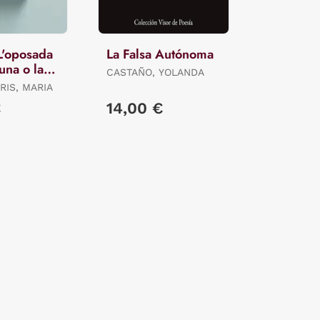
L'oposada
La Falsa Autónoma
una o la
CASTAÑO, YOLANDA
lor.
RIS, MARIA
€
14,00 €