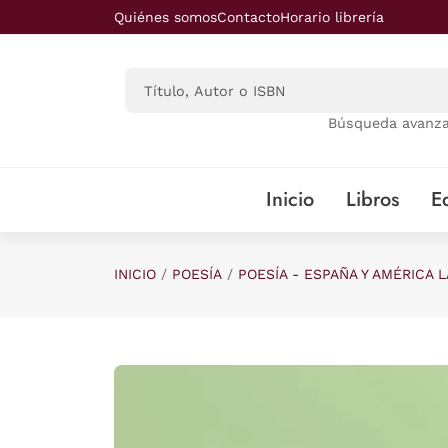
Saltar al contenido principal
Quiénes somos
Contacto
Horario librería
Búsqueda avanz
Inicio
Libros
Ed
INICIO
POESÍA
POESÍA - ESPAÑA Y AMÉRICA L