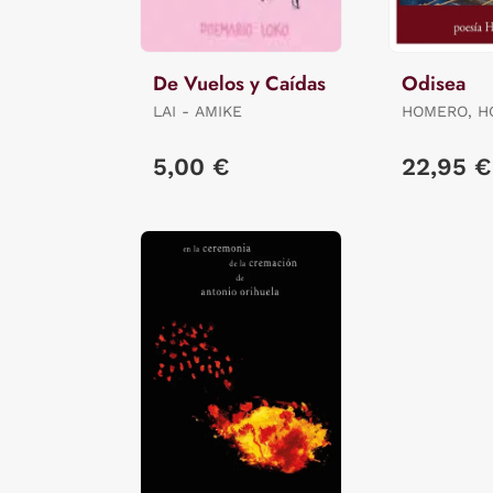
De Vuelos y Caídas
Odisea
LAI - AMIKE
HOMERO, 
5,00 €
22,95 €