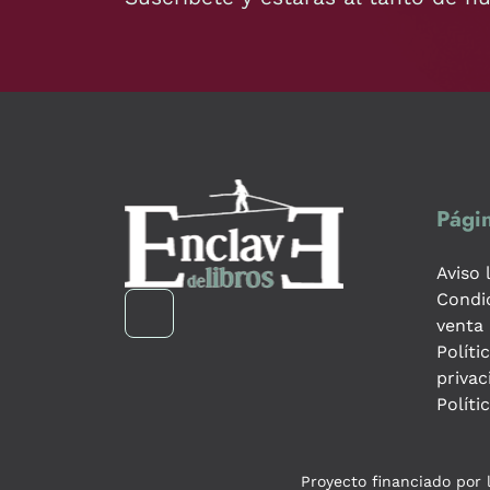
Págin
Aviso 
Condi
venta
Políti
privac
Políti
Proyecto financiado por l