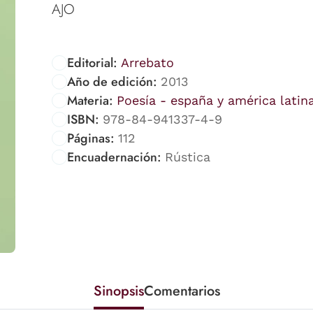
AJO
Editorial:
Arrebato
Año de edición:
2013
Materia:
Poesía - españa y américa latin
ISBN:
978-84-941337-4-9
Páginas:
112
Encuadernación:
Rústica
Sinopsis
Comentarios