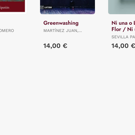
Greenwashing
Ni una o 
Flor / Ni 
HOMERO
MARTÍNEZ JUAN,
Opuesta F
ALICIA ES.
SEVILLA PA
14,00 €
14,00 