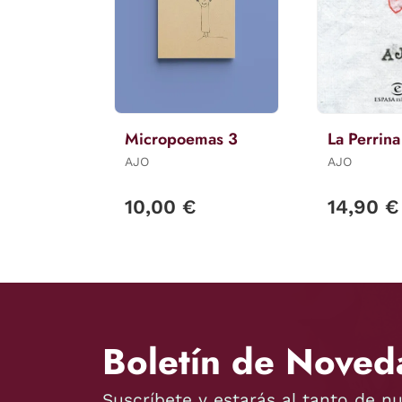
Micropoemas 3
La Perrina
AJO
AJO
10,00 €
14,90 €
Boletín de Noved
Suscríbete y estarás al tanto de n