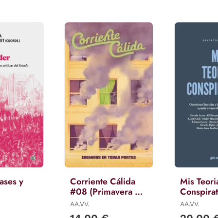
ases y
Corriente Cálida
Mis Teori
#08 (Primavera de
Conspirat
2026)
AA.VV.
AA.VV.