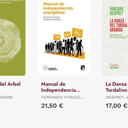
del Árbol
Manual de
La Danza
Independencia
Tordalino
Energética
UZANNE
FERRANDO VITALES,
DESPRET, 
FERNANDO / MORALES
21,50 €
17,00 €
LÓPEZ, ISMAEL