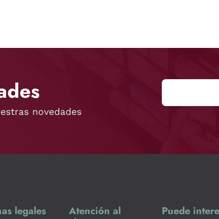
ades
uestras novedades
as legales
Atención al
Puede intere