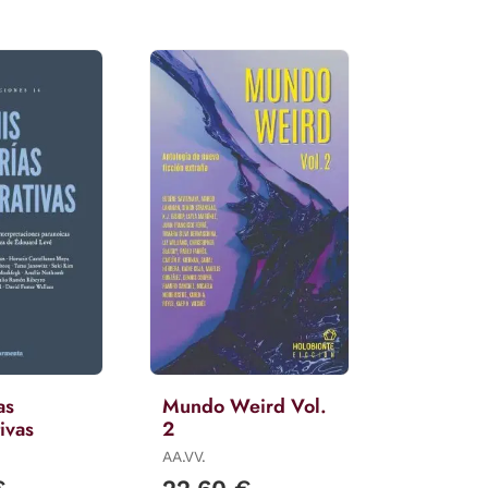
as
Mundo Weird Vol.
ivas
2
AA.VV.