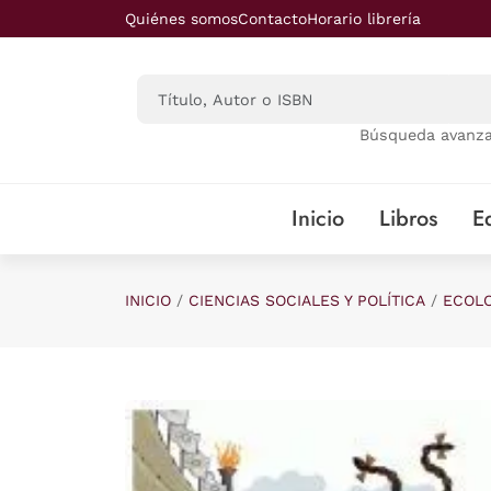
Saltar al contenido principal
Quiénes somos
Contacto
Horario librería
Búsqueda avanz
Inicio
Libros
Ed
INICIO
CIENCIAS SOCIALES Y POLÍTICA
ECOLO