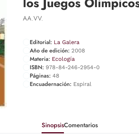
los Juegos Olimpico
AA.VV.
Editorial:
La Galera
Año de edición:
2008
Materia:
Ecología
ISBN:
978-84-246-2954-0
Páginas:
48
Encuadernación:
Espiral
Sinopsis
Comentarios