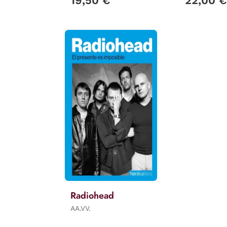
19,50 €
22,00 €
Radiohead
AA.VV.