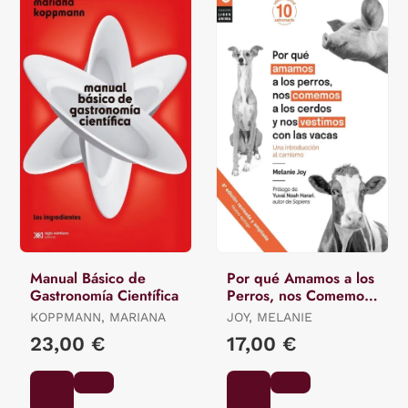
Manual Básico de
Por qué Amamos a los
Gastronomía Científica
Perros, nos Comemos
a los Cerdos y nos
KOPPMANN, MARIANA
JOY, MELANIE
Vestimos con las Vac
23,00 €
17,00 €