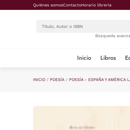
Saltar al contenido principal
Quiénes somos
Contacto
Horario librería
Búsqueda avanz
Inicio
Libros
Ed
INICIO
POESÍA
POESÍA - ESPAÑA Y AMÉRICA L