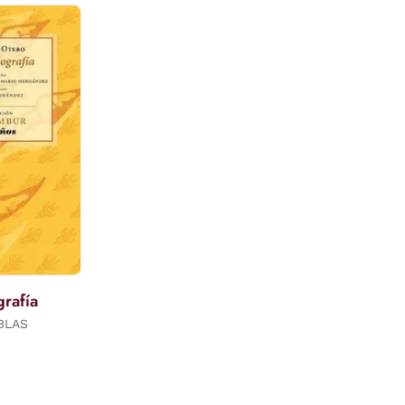
rafía
BLAS