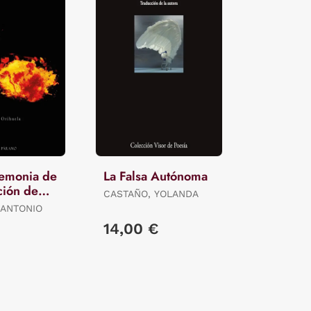
remonia de
La Falsa Autónoma
ción de
CASTAÑO, YOLANDA
Orihuela
 ANTONIO
14,00 €