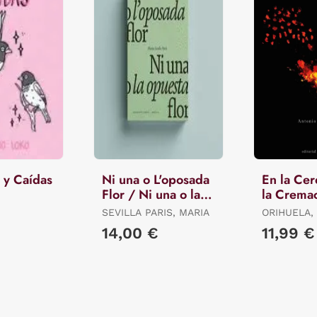
 y Caídas
Ni una o L'oposada
En la Ce
Flor / Ni una o la
la Crema
Opuesta Flor.
Antonio 
SEVILLA PARIS, MARIA
ORIHUELA,
14,00 €
11,99 €