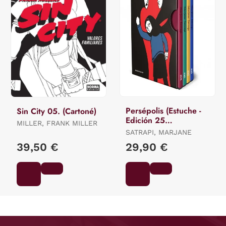
Persépolis (Estuche -
Sin City 05. (Cartoné)
Edición 25
MILLER, FRANK MILLER
Aniversario)
SATRAPI, MARJANE
39,50 €
29,90 €