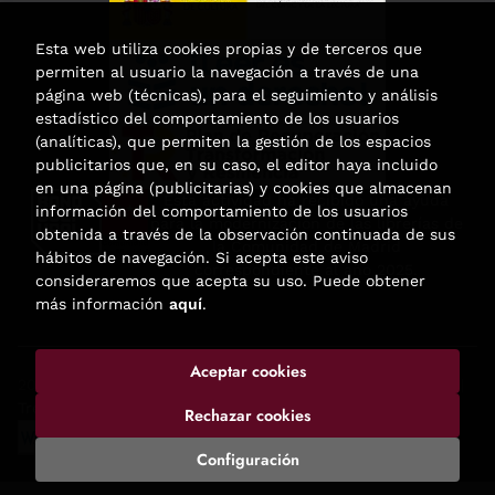
Esta web utiliza cookies propias y de terceros que
permiten al usuario la navegación a través de una
página web (técnicas), para el seguimiento y análisis
estadístico del comportamiento de los usuarios
(analíticas), que permiten la gestión de los espacios
publicitarios que, en su caso, el editor haya incluido
en una página (publicitarias) y cookies que almacenan
Esta actividad ha recibido una ayuda
información del comportamiento de los usuarios
para la modernización de las librerías de
obtenida a través de la observación continuada de sus
la Comunidad de Madrid
hábitos de navegación. Si acepta este aviso
correspondiente al año 2025.
consideraremos que acepta su uso. Puede obtener
más información
aquí
.
Aceptar cookies
2026 ©
Enclave de libros
. Todos los Derechos Reservados |
Trevenque Group
Rechazar cookies
Configuración