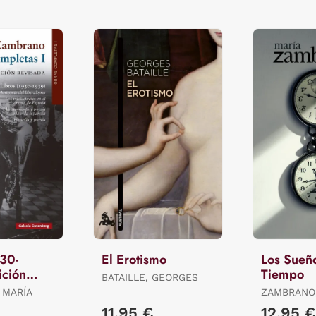
930-
El Erotismo
Los Sueño
ición
Tiempo
BATAILLE, GEORGES
 MARÍA
ZAMBRANO,
€
11,95 €
12,95 €