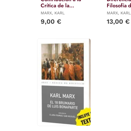
Crítica de la
Filosofía 
Economía Política
Naturalez
MARX, KARL
MARX, KARL
Demócrito
9,00 €
13,00 €
Epicuro