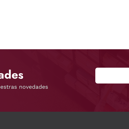
ades
uestras novedades