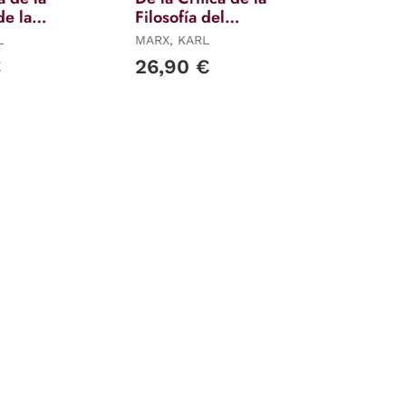
de la
Filosofía del
za
Derecho de Hegel
L
MARX, KARL
ea y
(1843-1844)
€
26,90 €