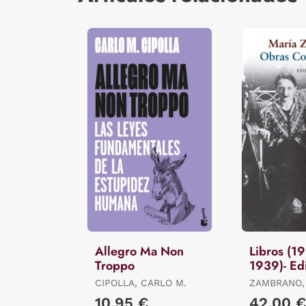
Allegro Ma Non
Libros (1
Troppo
1939)- Ed
Revisada
CIPOLLA, CARLO M.
ZAMBRANO,
10,95 €
42,00 