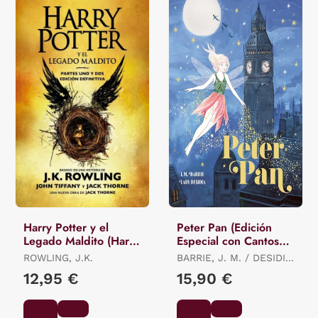
Harry Potter y el
Peter Pan (Edición
Legado Maldito (Harry
Especial con Cantos
Potter 8)
Tintados)
ROWLING, J.K.
BARRIE, J. M. / DESIDIA,
LADY
12,95 €
15,90 €