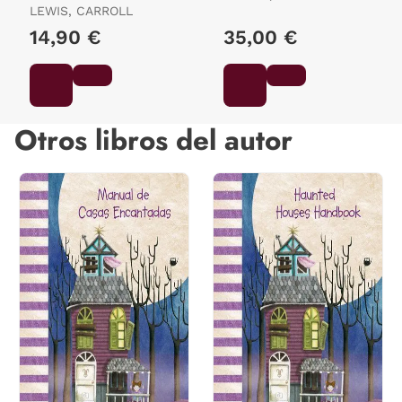
del Espejo
LEWIS, CARROLL
PEREZ, PEPO
14,90 €
35,00 €
Otros libros del autor