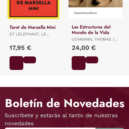
Las Estructuras del
Tarot de Marsella Mini
Mundo de la Vida
ET LÉLEPHANT, LE
LOTUS / ET LÉLEPHANT,
UCKMANN, THOMAS /
LE LOTUS / ET
SCHUTZ ALFRED E
17,95 €
24,00 €
LÉLEPHANT, LE LOTUS
Boletín de Novedades
Suscríbete y estarás al tanto de nuestras
novedades