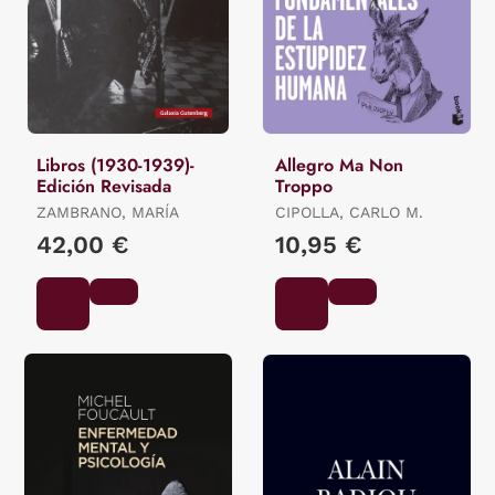
Libros (1930-1939)-
Allegro Ma Non
Edición Revisada
Troppo
ZAMBRANO, MARÍA
CIPOLLA, CARLO M.
42,00 €
10,95 €