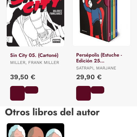
Persépolis (Estuche -
Sin City 05. (Cartoné)
Edición 25
MILLER, FRANK MILLER
Aniversario)
SATRAPI, MARJANE
39,50 €
29,90 €
Otros libros del autor