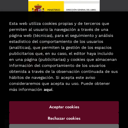
Esta web utiliza cookies propias y de terceros que
permiten al usuario la navegación a través de una
página web (técnicas), para el seguimiento y análisis
estadístico del comportamiento de los usuarios
(analíticas), que permiten la gestión de los espacios
publicitarios que, en su caso, el editor haya incluido
en una página (publicitarias) y cookies que almacenan
Esta actividad ha recibido una ayuda
información del comportamiento de los usuarios
para la modernización de las librerías de
obtenida a través de la observación continuada de sus
la Comunidad de Madrid
hábitos de navegación. Si acepta este aviso
correspondiente al año 2025.
consideraremos que acepta su uso. Puede obtener
más información
aquí
.
Aceptar cookies
2026 ©
Enclave de libros
. Todos los Derechos Reservados |
Trevenque Group
Rechazar cookies