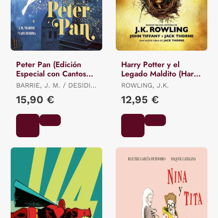
Peter Pan (Edición
Harry Potter y el
Especial con Cantos
Legado Maldito (Harry
Tintados)
Potter 8)
BARRIE, J. M. / DESIDIA,
ROWLING, J.K.
LADY
15,90 €
12,95 €