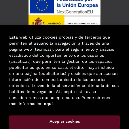
Esta web utiliza cookies propias y de terceros que
permiten al usuario la navegación a través de una
página web (técnicas), para el seguimiento y análisis
estadístico del comportamiento de los usuarios
(analíticas), que permiten la gestión de los espacios
publicitarios que, en su caso, el editor haya incluido
en una página (publicitarias) y cookies que almacenan
Esta actividad ha recibido una ayuda
información del comportamiento de los usuarios
para la modernización de las librerías de
obtenida a través de la observación continuada de sus
la Comunidad de Madrid
hábitos de navegación. Si acepta este aviso
correspondiente al año 2025.
consideraremos que acepta su uso. Puede obtener
más información
aquí
.
Aceptar cookies
2026 ©
Enclave de libros
. Todos los Derechos Reservados |