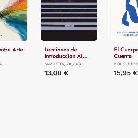
entre Arte
Lecciones de
El Cuerpo
Introducción Al
Cuenta
Psicoanálisis
VA
MASOTTA, OSCAR
KOLK, BES
DER
13,00 €
15,95 €