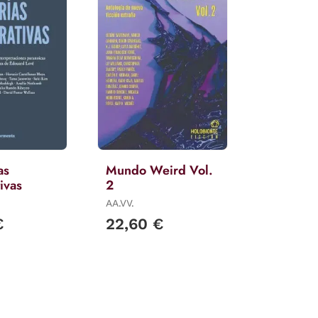
as
Mundo Weird Vol.
ivas
2
AA.VV.
€
22,60 €