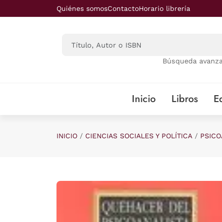
Saltar al contenido principal
Quiénes somos
Contacto
Horario librería
Búsqueda avanz
Inicio
Libros
Ed
INICIO
CIENCIAS SOCIALES Y POLÍTICA
PSICO