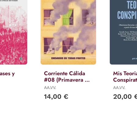
ases y
Corriente Cálida
Mis Teori
#08 (Primavera de
Conspirat
2026)
AA.VV.
AA.VV.
14,00 €
20,00 