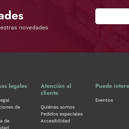
ades
uestras novedades
as legales
Atención al
Puede intere
cliente
legal
Eventos
ciones de
Quiénes somos
Pedidos especiales
ca de
Accesibilidad
idad