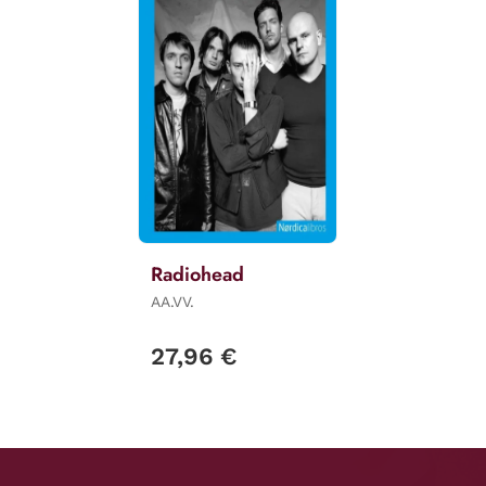
Radiohead
AA.VV.
27,96 €