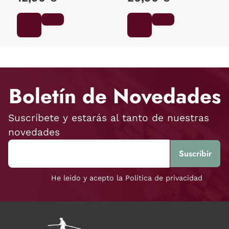
MAXIMILIANO /
GROSSMAN, LUCILA /
ANCIRA, LOLA / RIVERO,
GIOVANNA / BARRAGÁN,
LUIS CARLOS / REYES,
KAREN
Boletín de Novedades
Suscríbete y estarás al tanto de nuestras
novedades
He leído y acepto la Política de privacidad