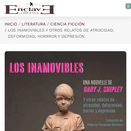
Saltar al contenido principal
0
INICIO
LITERATURA
CIENCIA FICCIÓN
LOS INAMOVIBLES Y OTROS RELATOS DE ATROCIDAD,
DEFORMIDAD, HORRROR Y DEPRESIÓN