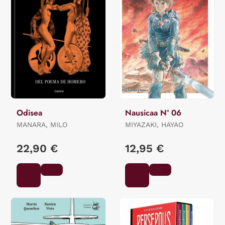
Odisea
Nausicaa Nº 06
MANARA, MILO
MIYAZAKI, HAYAO
22,90 €
12,95 €